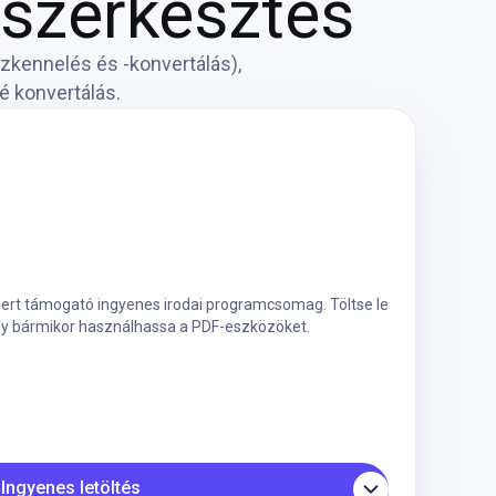
-szerkesztés
szkennelés és -konvertálás),
é konvertálás.
zert támogató ingyenes irodai programcsomag. Töltse le
gy bármikor használhassa a PDF-eszközöket.
Ingyenes letöltés