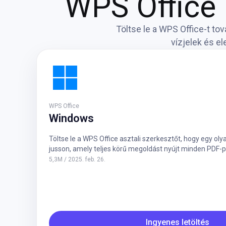
WPS Office 
Töltse le a WPS Office-t to
vízjelek és e
WPS Office
Windows
Töltse le a WPS Office asztali szerkesztőt, hogy egy o
jusson, amely teljes körű megoldást nyújt minden PDF-
5,3M / 2025. feb. 26.
Ingyenes letöltés