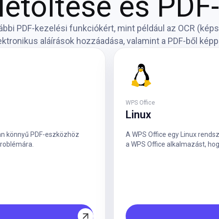
letöltése és PDF
vábbi PDF-kezelési funkciókért, mint például az OCR (kép
lektronikus aláírások hozzáadása, valamint a PDF-ből képp
WPS Office
Linux
lyan könnyű PDF-eszközhöz
A WPS Office egy Linux rends
problémára.
a WPS Office alkalmazást, ho