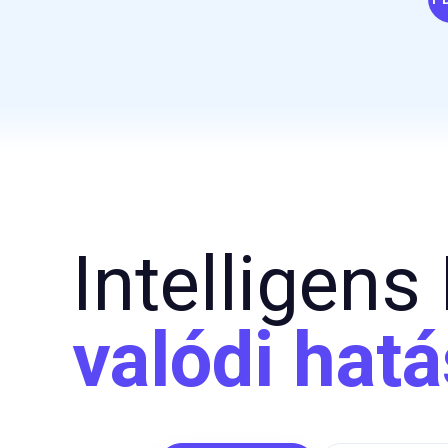
PD
Intelligen
valódi hatá