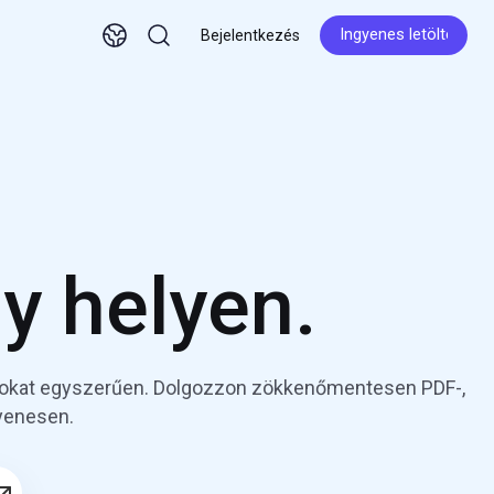
Ingyenes letöltés
Bejelentkezés
Ingyenes letöltés
y helyen.
fájlokat egyszerűen. Dolgozzon zökkenőmentesen PDF-,
gyenesen.