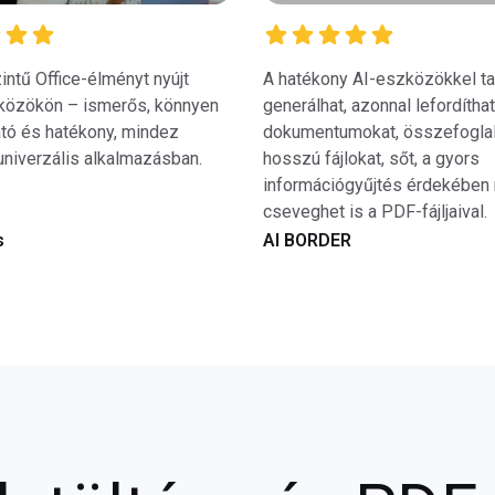
intű Office-élményt nyújt
A hatékony AI-eszközökkel ta
közökön – ismerős, könnyen
generálhat, azonnal lefordíthat
tó és hatékony, mindez
dokumentumokat, összefoglal
univerzális alkalmazásban.
hosszú fájlokat, sőt, a gyors
információgyűjtés érdekében
cseveghet is a PDF-fájljaival.
s
AI BORDER