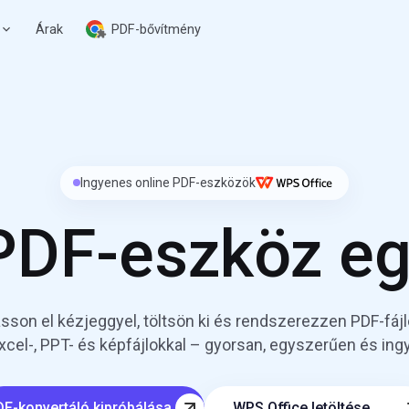
Árak
PDF-bővítmény
Ingyenes online PDF-eszközök
DF-eszköz eg
lásson el kézjeggyel, töltsön ki és rendszerezzen PDF-
xcel-, PPT- és képfájlokkal – gyorsan, egyszerűen és in
F-konvertáló kipróbálása
WPS Office letöltése