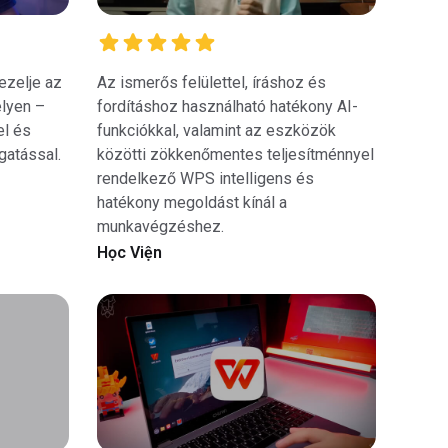
ezelje az
Az ismerős felülettel, íráshoz és
lyen –
fordításhoz használható hatékony AI-
l és
funkciókkal, valamint az eszközök
gatással.
közötti zökkenőmentes teljesítménnyel
rendelkező WPS intelligens és
hatékony megoldást kínál a
munkavégzéshez.
Học Viện
04:05:00
08:02: