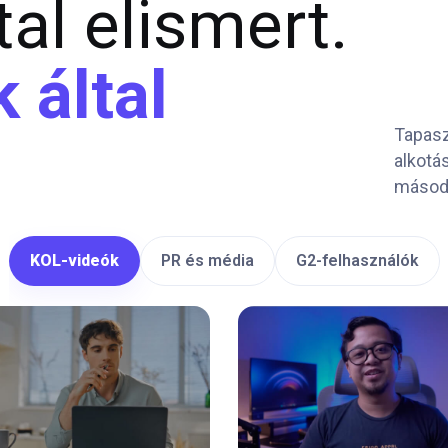
tal elismert.
 által
Tapasz
alkotá
másodp
KOL-videók
PR és média
G2-felhasználók
07:04:00