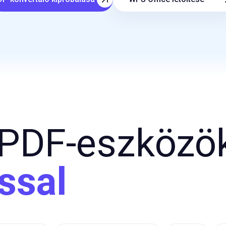
F-konvertáló kipróbálása
WPS Office letöltése
s PDF-eszközö
ssal