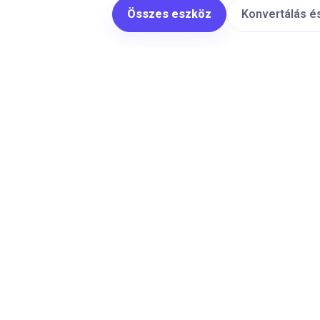
Összes eszköz
Konvertálás é