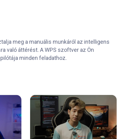
talja meg a manuális munkáról az intelligens
sra való áttérést. A WPS szoftver az Ön
ilótája minden feladathoz.
08:53:00
09:16: