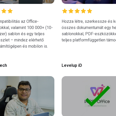
patibilitás az Office-
Hozza létre, szerkessze és k
kkal, valamint 100 000+ (10-
összes dokumentumát egy he
zer) sablon és egy teljes
sablonokkal, PDF-eszközökke
szlet – mindez elérhető
teljes platformfüggetlen támo
zámítógépen és mobilon is.
Tech
Levelup iD
14:06:00