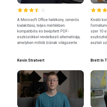
A Microsoft Office hatékony, ismerős
Kiváló kom
kialakítású, teljes mértékben
formátumo
kompatibilis és beépített PDF-
szer 10 e
eszközökkel rendelkező alternatívája,
eszközké
amelyben milliók bíznak világszerte.
asztali s
Kevin Stratvert
Brett In 
08:28:00