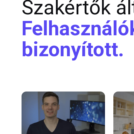
Szakértők ál
Felhasználók
bizonyított.
14:14:00