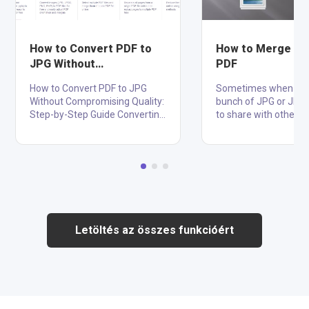
How to Convert PDF to
How to Merge JP
JPG Without
PDF
Compromising Quality:
How to Convert PDF to JPG
Sometimes when we 
Step-by-Step Guide
Without Compromising Quality:
bunch of JPG or JPE
Step-by-Step Guide Converting
to share with others,
PDF to JPG is crucial for many
choose to compress 
purposes like sharing files,
images into a file. Bu
creating presentations, or
we don't want these 
printing documents. However,
be copied or even sto
the quality loss during
commercial usage? 
conversion can be a major
merge JPG images to
issue. Knowing how to convert
cross-platform shari
PDF to JPG without losing
presenting with intell
Letöltés az összes funkcióért
quality ensures that the
property protection?
images retain their clarity and
introduce you solutio
resolution. This is especially
merge and combine 
important for graphic
images to a PDF File.
designers, photographers, and
Step 1. Open your J
professionals who deal with
on the Photo app Go t