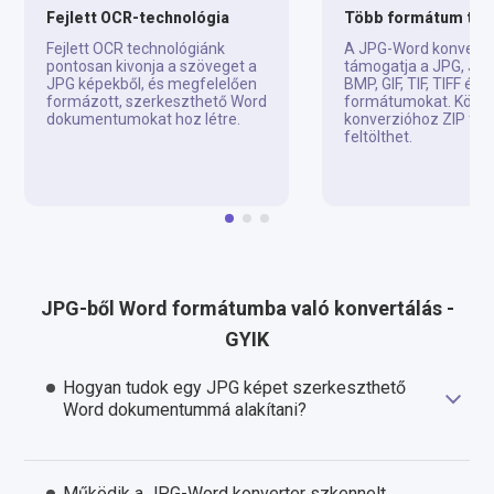
Fejlett OCR-technológia
Több formátum tá
Fejlett OCR technológiánk
A JPG-Word konvertá
pontosan kivonja a szöveget a
támogatja a JPG, JPE
JPG képekből, és megfelelően
BMP, GIF, TIF, TIFF és
formázott, szerkeszthető Word
formátumokat. Köteg
dokumentumokat hoz létre.
konverzióhoz ZIP fájl
feltölthet.
JPG-ből Word formátumba való konvertálás -
GYIK
Hogyan tudok egy JPG képet szerkeszthető
Word dokumentummá alakítani?
Működik a JPG-Word konverter szkennelt