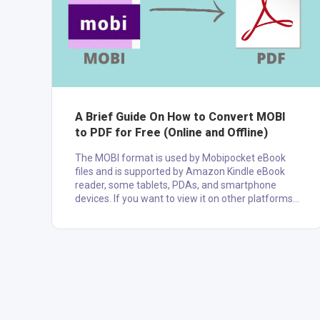
A Brief Guide On How to Convert MOBI
to PDF for Free (Online and Offline)
The MOBI format is used by Mobipocket eBook
files and is supported by Amazon Kindle eBook
reader, some tablets, PDAs, and smartphone
devices. If you want to view it on other platforms,
you need to convert it to PDF format, the most
secure file format. The following is a
comprehensive guide on "how to convert MOBI to
PDF for free using online and offline methods."
How to Convert MOBI to PDF using Zamzar online
Converter Zamzar is one of the best and easy-to-
use online conversion tools. ....