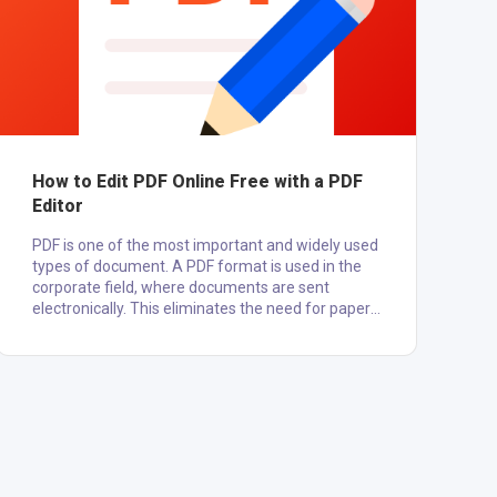
How to Edit PDF Online Free with a PDF
Editor
PDF is one of the most important and widely used
types of document. A PDF format is used in the
corporate field, where documents are sent
electronically. This eliminates the need for papers
as all the documents will be fill and will have
a sign with the help of digital docs. There is edit
pdf online free applications and websites where
you can edit pdf online. As these applications and
softwares cannot be used on mobiles and low-
end PCs, there is a need for a PDF editor tool. Well,
th....