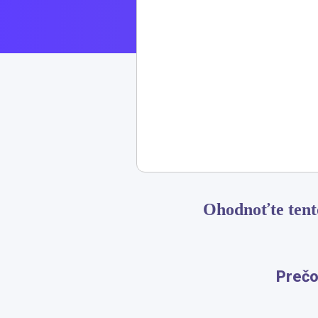
​​Ohodnoťte ten
Prečo