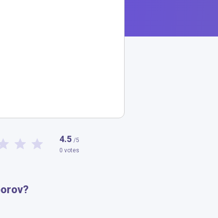
4.5
/5
0 votes
borov?