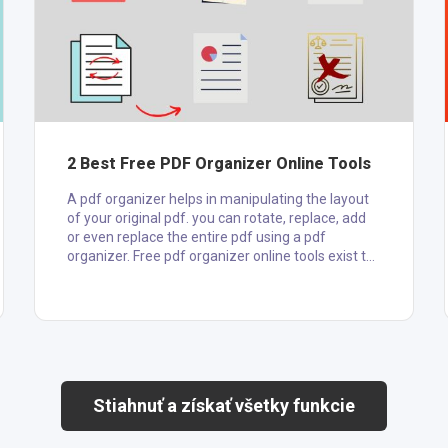
2 Best Free PDF Organizer Online Tools
A pdf organizer helps in manipulating the layout
of your original pdf. you can rotate, replace, add
or even replace the entire pdf using a pdf
organizer. Free pdf organizer online tools exist to
help you accomplish these actions without
paying. This implies that there exists a paid pdf
organizer tool. This article is about the free online
pdf organizer tools and how they can be used to
make your pdf appropriate. Why Organize a Pdf?
Organizing a pdf is not a random action that can
be do....
Stiahnuť a získať všetky funkcie