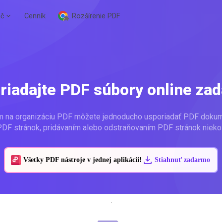
ač
Cenník
Rozšírenie PDF
riadajte PDF súbory online za
om na organizáciu PDF môžete jednoducho usporiadať PDF doku
DF stránok, pridávaním alebo odstraňovaním PDF stránok niekoľ
Všetky PDF nástroje v jednej aplikácii!
Stiahnuť zadarmo