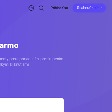
Stiahnuť zadarmo
Prihlásiť sa
Stiahnuť zadarmo
darmo
menty preusporiadaním, preskupením
kými kliknutiami.