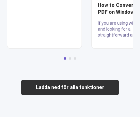
world's most widely used file
How to Convert 
formats. JPGs are primarily
PDF on Windows 1
used for images, while PDFs
Offline and Online
are mainly used for
If you are using win
documents. However, there are
and looking for a
times when you may need to
straightforward and
convert a JPG image to a PDF
to convert a Jpg file i
file. Whether it's for sharing,
here you will get the 
printing, or archiving,
your problem. Conver
converting JPGs to PDFs can
pictures to pdf is bene
make them more versatile and
you, by performing it
easier to work with. This article
reduce the size of fi
will discuss the six best JPG to
secure your images, 
PDF converters for Windo....
share with high qualit
Ladda ned för alla funktioner
store multiple images
place. Below, we tell
the two ways of conv
to pdf, one is online 
second is offline. How
Convert Jpg to Pdf Of.