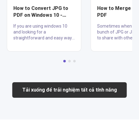
How to Convert JPG to
How to Merge JP
PDF on Windows 10 -
PDF
Offline and Online
If you are using windows 10
Sometimes when we 
and looking for a
bunch of JPG or JPE
straightforward and easy way
to share with others,
to convert a Jpg file into a Pdf,
choose to compress 
here you will get the solution to
images into a file. Bu
your problem. Converting
we don't want these 
pictures to pdf is beneficial for
be copied or even sto
you, by performing it you can
commercial usage? 
reduce the size of files, make
merge JPG images to
secure your images, send and
cross-platform shari
share with high quality, and
presenting with intell
Tải xuống để trải nghiệm tất cả tính năng
store multiple images in one
property protection?
place. Below, we tell you about
introduce you solutio
the two ways of converting jpg
merge and combine 
to pdf, one is online and the
images to a PDF File.
second is offline. How to
Step 1. Open your J
Convert Jpg to Pdf Of....
on the Photo app Go t
that your JPG pictu....