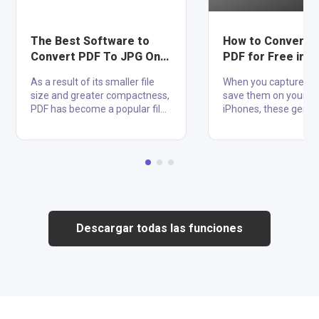
The Best Software to
How to Convert 
Convert PDF To JPG On
PDF for Free in 2
Windows
Ways 2022
As a result of its smaller file
When you capture im
size and greater compactness,
save them on your m
PDF has become a popular file
iPhones, these gener
format for documents. Finding
in JPG format. But if
the best PDF to JPG converter
a PDF file of your im
might be time-consuming if
can do it with online a
you don't know exactly what
software already ava
capabilities the program
your mobile or laptop
offers. Many free programs to
conversion of images
convert PDF to JPG are listed in
format will not lose t
this post, making it easy for
file's quality. You can
Descargar todas las funciones
you to narrow down your
merge multiple photo
options. These online and
single PDF file easily.
offline PDF to JPG converters
JPG to PDF converter
for Windows are reviewed
available, most of the
below. WPS Office PDF to JPG
free, and you don't h
Converter The WPS Office suite
any ....
....