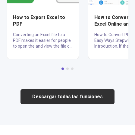
How to Export Excel to
How to Convert 
PDF
Excel Online and O
8 Ways
Converting an Excel file to a
How to Convert PDF to
PDF makes it easier for people
Easy Ways Stepwise 
to open the and view the file on
Introduction. If there 
various platforms—even if they
business receives a f
don't have Microsoft Office.
report from a third-p
PDFs are also easier to print
vendor in PDF format,
and distribute than Excel
be able to play with t
spreadsheets. If you have
until it is in an access
Microsoft Excel, you can easily
format. To manipulat
convert your spreadsheet to a
for analysis, it has to
PDF by saving or exporting it
most favorable forma
Descargar todas las funciones
within the app. If you don't have
xls or xlsx. Convertin
Excel, you can use Google
Excel is crucial for or
Sheets, a tool on Google Drive,
sorting, and analyzin
to make the conversion for
decision-making. Wh
free. Steps to Export Excel to
business converts PDF
PDF Step1 Se....
they can ana....