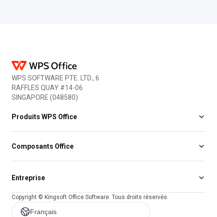
PDF editors which are
files and images files.
discussed a lot is WPS PDF. It is
services are also avai
a versatile editing tool with an
Soda online platform..
incredibly ....
WPS SOFTWARE PTE. LTD., 6
RAFFLES QUAY #14-06
SINGAPORE (048580)
Produits WPS Office
Composants Office
Entreprise
Copyright © Kingsoft Office Software. Tous droits réservés.
Français