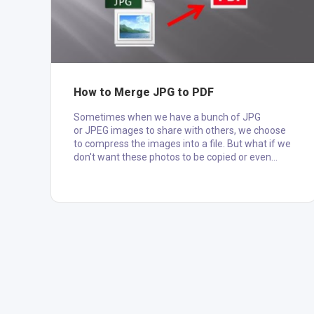
How to Merge JPG to PDF
Sometimes when we have a bunch of JPG
or JPEG images to share with others, we choose
to compress the images into a file. But what if we
don't want these photos to be copied or even
stolen for commercial usage? Can we merge JPG
images to PDF for cross-platform sharing and
presenting with intellectual property protection?
Here we introduce you solution to merge and
combine JPG images to a PDF File. Method -1
Step 1. Open your JPG images on the Photo app
Go to the file that your JPG pictu....