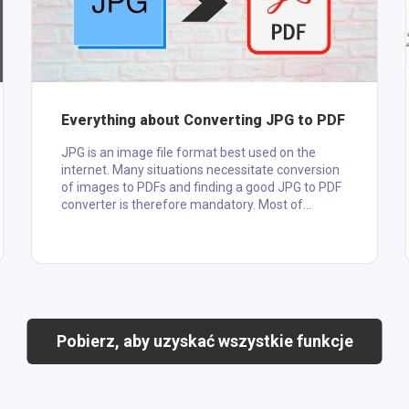
Everything about Converting JPG to PDF
JPG is an image file format best used on the
internet. Many situations necessitate conversion
of images to PDFs and finding a good JPG to PDF
converter is therefore mandatory. Most of
applications that can help in such tasks are found
online and a few offline. This article shows you
how to find and use a good online JPG to PDF
converter for free. Why You Should Convert Jpg
to Pdf There are many documents that are in JPG
format. The format often ensures that the
documents are in right q....
Pobierz, aby uzyskać wszystkie funkcje