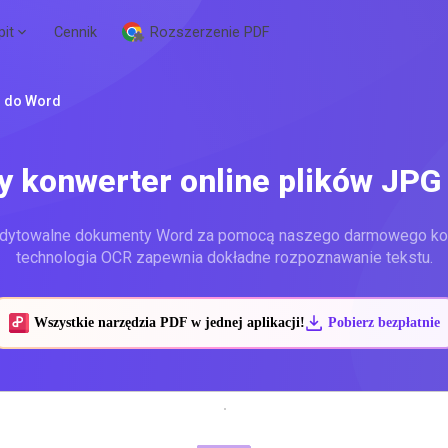
pit
Cennik
Rozszerzenie PDF
G do Word
 konwerter online plików JPG
edytowalne dokumenty Word za pomocą naszego darmowego ko
technologia OCR zapewnia dokładne rozpoznawanie tekstu.
Wszystkie narzędzia PDF w jednej aplikacji!
Pobierz bezpłatnie