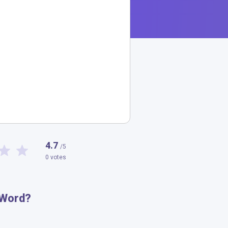
4.7
/5
0 votes
 Word?