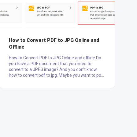
How to Convert PDF to JPG Online and
Offline
How to Convert PDF to JPG Online and offline Do
you have a PDF document that you need to
convert to a JPEG image? And you don’t know
how to convert pdf to jpg. Maybe you want to post
it on your website or share it with friends.
Whatever the reason, converting PDFs to JPEGs is
easy, and can be done online in just a few simple
steps. In this blog post, we will show you how to
Convert PDF to JPG using different websites and
offline software. We will also show you how to
convert pdf to JPF....