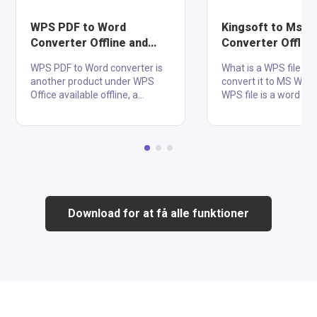
WPS PDF to Word
Kingsoft to Ms W
Converter Offline and
Converter Offline
Online
Online
WPS PDF to Word converter is
What is a WPS file an
another product under WPS
convert it to MS Word 
Office available offline, a
WPS file is a word pr
famous brand for providing a
document created i
complete office suite. Variety
Writer with the same
of PDF converters are available
and layout as ms word
in the WPS Office app and also
WPS files can be ope
all these converters available
Microsoft Word on W
online on the WPS official
computers, or WPS Of
website. Simplicity of user
viewer on Mac OS X, 
interface (clean, simple to
online file converter or
Download for at få alle funktioner
navigate, and it is easy to use)
viewer website. WPS O
is the main advantage of using
great tool and comes
this tool. It allows you to
all the time and offer
convert Image to PDF, Word to
alternative to the Mi
PDF, Excel to PDF and vice
Office suite, supports
versa. With great OCR....
file types and has a....