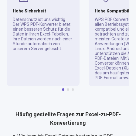
Hohe Sicherheit
Hohe Kompatibilitä
Datenschutz ist uns wichtig.
WPS PDF Converter is
Der WPS PDF-Konverter bietet
allen Betriebssystem
einen besseren Schutz für die
kompatibel und einfa
Daten in Ihren Excel-Tabellen.
betrachten und zu tei
Ihre Dateien werden nach einer
meisten Geräte und
Stunde automatisch von
Anwendungen (Windo
unserem Server gelöscht.
Linux, Android und iO
unterstützen die Anz
PDF-Dateien. Mit WP
Converter können Sie
Excel-Dateien (XLS, X
das am häufigsten v
PDF-Format umwande
Häufig gestellte Fragen zur Excel-zu-PDF-
Konvertierung