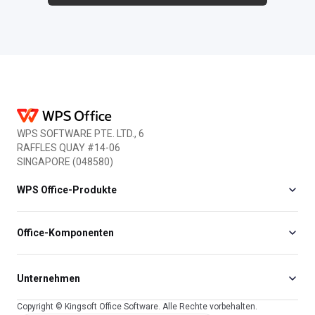
signature block to pdf without
where you can edit pd
needing to print them. First
As these application
since so many files are now
softwares cannot be
stored digitally rather than on
mobiles and low-end
pap....
there is a need for a 
tool. Well, th....
WPS SOFTWARE PTE. LTD., 6
RAFFLES QUAY #14-06
SINGAPORE (048580)
WPS Office-Produkte
Office-Komponenten
Unternehmen
Copyright © Kingsoft Office Software. Alle Rechte vorbehalten.