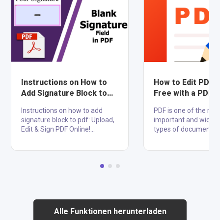
Instructions on How to
How to Edit PDF O
Add Signature Block to
Free with a PDF E
PDF: Upload, Edit & Sign
Instructions on how to add
PDF is one of the mo
PDF Online!
signature block to pdf: Upload,
important and widely
Edit & Sign PDF Online!
types of document. 
Electronic information sharing
format is used in the
via PDF documents is growing
field, where documen
in popularity. Moreover, PDFs
sent electronically. Th
can be digitally signed, which is
eliminates the need 
a safe approach to verify the
as all the documents 
author's identity and ensure
be fill and will have a
that the document hasn't been
the help of digital do
changed. You should provide a
is edit pdf online
Alle Funktionen herunterladen
simple method for users to add
free applications an