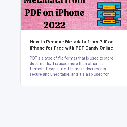
How to Remove Metadata from Pdf on
iPhone for Free with PDF Candy Online
PDF is a type of file format that is used to store
documents, it is used more than other file
formats. People use it to make documents
secure and uneditable, and it is also used for
printing documents with good quality.
Sometimes, we need to make changes and edit
pdf documents; editing pdf documents is only
possible with Pdf editor tools, applications, and
software. In this article, we have talked about the
way to remove Metadata from Pdf on iPhone
with PDF Candy Online: What is PDF Ca....