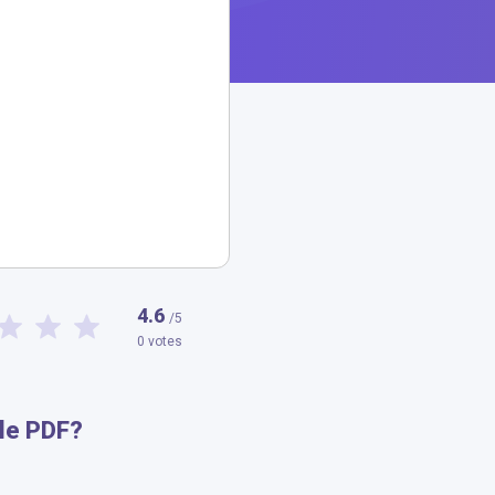
4.6
/5
0 votes
le PDF?