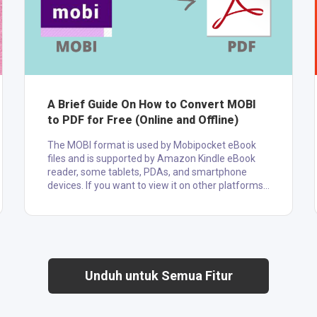
A Brief Guide On How to Convert MOBI
to PDF for Free (Online and Offline)
The MOBI format is used by Mobipocket eBook
files and is supported by Amazon Kindle eBook
reader, some tablets, PDAs, and smartphone
devices. If you want to view it on other platforms,
you need to convert it to PDF format, the most
secure file format. The following is a
comprehensive guide on "how to convert MOBI to
PDF for free using online and offline methods."
How to Convert MOBI to PDF using Zamzar online
Converter Zamzar is one of the best and easy-to-
Unduh untuk Semua Fitur
use online conversion tools. ....