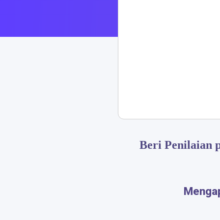
​​Beri Penilaia
Mengap