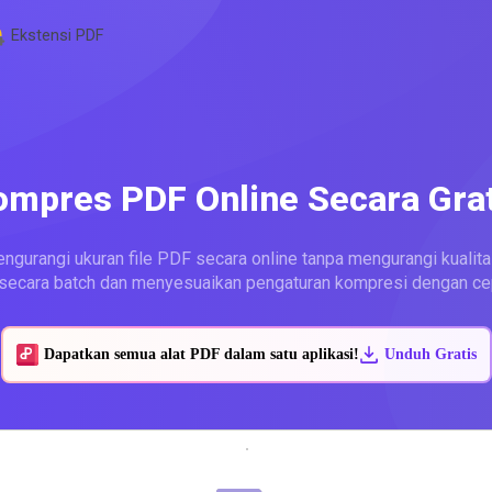
Ekstensi PDF
ompres PDF Online Secara Grat
rangi ukuran file PDF secara online tanpa mengurangi kualita
ecara batch dan menyesuaikan pengaturan kompresi dengan ce
Dapatkan semua alat PDF dalam satu aplikasi!
Unduh Gratis