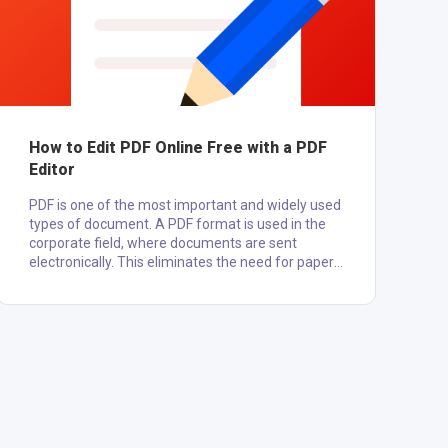
How to Edit PDF Online Free with a PDF
Editor
PDF is one of the most important and widely used
types of document. A PDF format is used in the
corporate field, where documents are sent
electronically. This eliminates the need for papers
as all the documents will be fill and will have
a sign with the help of digital docs. There is edit
pdf online free applications and websites where
you can edit pdf online. As these applications and
softwares cannot be used on mobiles and low-
end PCs, there is a need for a PDF editor tool. Well,
th....